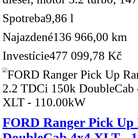
Spotreba
9,86 l
Najazdené
136 966,00 km
Investície
477 099,78 Kč
FORD Ranger Pick Up 
DoubleCab 4x4 XLT - 