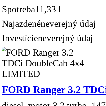
Spotreba
11,33 l
Najazdené
neverejný údaj
Investície
neverejný údaj
FORD Ranger 3.2 TDC
diesel, motor 3.2 turbo, 147