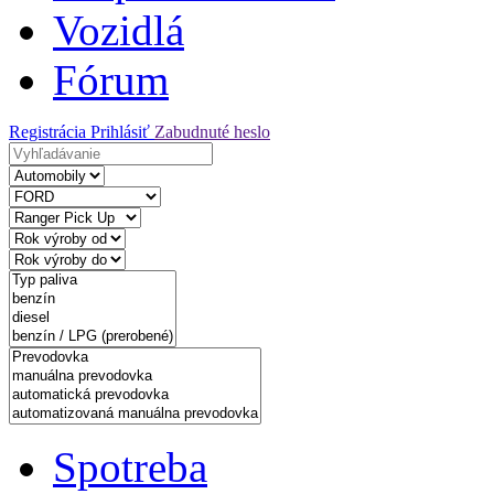
Vozidlá
Fórum
Registrácia
Prihlásiť
Zabudnuté heslo
Spotreba