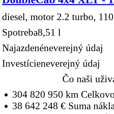
diesel, motor 2.2 turbo, 110
Spotreba
8,51 l
Najazdené
neverejný údaj
Investície
neverejný údaj
Čo naši uživ
304 820 950 km
Celkovo
38 642 248 €
Suma nákl