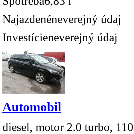
Spotreba
6,83 l
Najazdené
neverejný údaj
Investície
neverejný údaj
Automobil
diesel, motor 2.0 turbo, 110