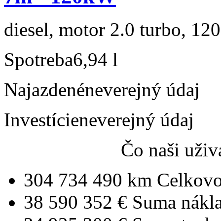
diesel, motor 2.0 turbo, 120
Spotreba
6,94 l
Najazdené
neverejný údaj
Investície
neverejný údaj
Čo naši uživ
304 734 490 km
Celkovo
38 590 352 €
Suma nákl