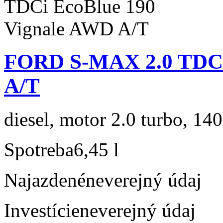
FORD S-MAX 2.0 TDCi
A/T
diesel, motor 2.0 turbo, 140
Spotreba
6,45 l
Najazdené
neverejný údaj
Investície
neverejný údaj