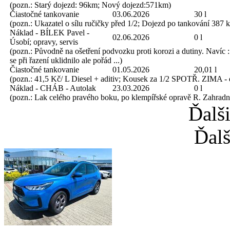
(pozn.: Starý dojezd: 96km; Nový dojezd:571km)
Čiastočné tankovanie
03.06.2026
30 l
(pozn.: Ukazatel o sílu ručičky před 1/2; Dojezd po tankování 387 
Náklad - BÍLEK Pavel -
02.06.2026
0 l
Úsobí; opravy, servis
(pozn.: Původně na ošetření podvozku proti korozi a dutiny. Navíc
se při řazení uklidnilo ale pořád ...)
Čiastočné tankovanie
01.05.2026
20,01 l
(pozn.: 41,5 Kč/ L Diesel + aditiv; Kousek za 1/2 SPOTŘ. ZIMA -
Náklad - CHÁB - Autolak
23.03.2026
0 l
(pozn.: Lak celého pravého boku, po klempířské opravě R. Zahrad
Ďalš
Ďalš