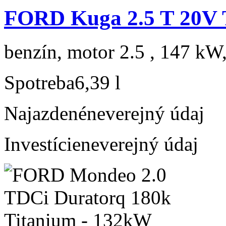
FORD Kuga 2.5 T 20V 
benzín, motor 2.5 , 147 kW,
Spotreba
6,39 l
Najazdené
neverejný údaj
Investície
neverejný údaj