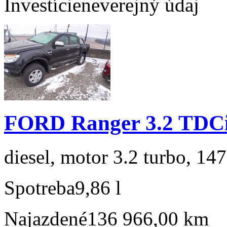
Investície
neverejný údaj
FORD Ranger 3.2 TDC
diesel, motor 3.2 turbo, 147
Spotreba
9,86 l
Najazdené
136 966,00 km