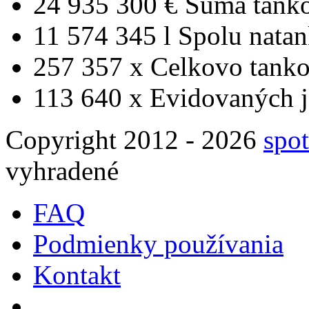
24 935 300 €
Suma tank
11 574 345 l
Spolu nata
257 357 x
Celkovo tanko
113 640 x
Evidovaných j
Copyright 2012 - 2026
spot
vyhradené
FAQ
Podmienky používania
Kontakt