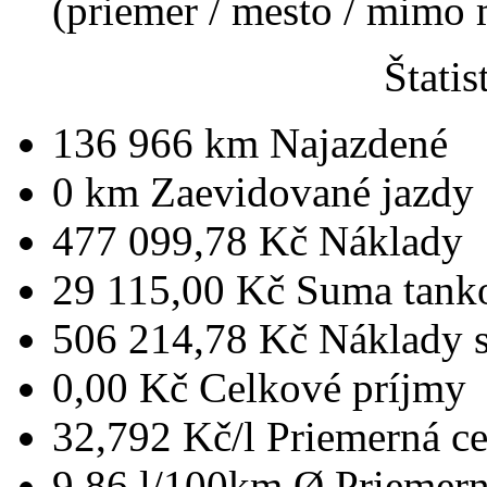
(priemer / mesto / mimo
Štatis
136 966 km
Najazdené
0 km
Zaevidované jazdy
477 099,78 Kč
Náklady
29 115,00 Kč
Suma tank
506 214,78 Kč
Náklady 
0,00 Kč
Celkové príjmy
32,792 Kč/l
Priemerná ce
9,86 l/100km
Ø Priemern