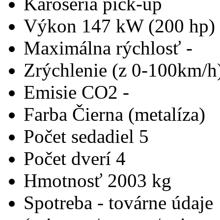
Karoséria
pick-up
Výkon
147 kW (200 hp)
Maximálna rýchlosť
-
Zrýchlenie (z 0-100km/h
Emisie CO2
-
Farba
Čierna (metalíza)
Počet sedadiel
5
Počet dverí
4
Hmotnosť
2003 kg
Spotreba - továrne údaje