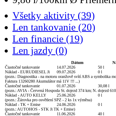
Všetky aktivity (39)
Len tankovanie (20)
Len financie (19)
Len jazdy (0)
Dátum
N
Čiastočné tankovanie
14.07.2026
50 l
Náklad - EURUDIESEL Ji
09.07.2026
0 l
(pozn.: Diagnostika - na motoru oranžově svítí ABS a symbolika m
Faktura 13260280 Akumulátor má 11V !!! ...)
Čiastočné tankovanie
01.07.2026
30,08 l
(pozn.: AVIA - Červená Hospoda St. dojezd 374 km; N. dojezd 61
Náklad - AUTO KELLY
25.06.2026
0 l
(pozn.: Žárovka pro osvětlení SPZ - 2 ks 1x výměna)
Náklad - TK + Emise
24.06.2026
0 l
(pozn.: AUTOHOS - STK Ji TK + Emise)
Čiastočné tankovanie
11.06.2026
40 l