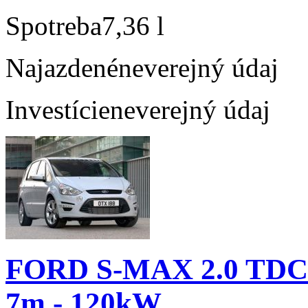
Spotreba
7,36 l
Najazdené
neverejný údaj
Investície
neverejný údaj
FORD S-MAX 2.0 TDCi
7m - 120kW